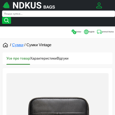
0
Search
Search
Dollar
English
United States
/
Сумки
/
Сумки Vintage
Усе про товар
Характеристики
Відгуки