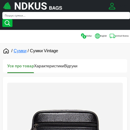
0
Search
Search
Dollar
English
United States
/
Сумки
/
Сумки Vintage
Усе про товар
Характеристики
Відгуки