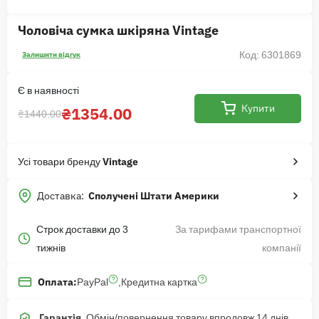
Чоловіча сумка шкіряна Vintage
Код: 6301869
Залишити відгук
Є в наявності
Купити
₴1354.00
₴1440.00
Усі товари бренду
Vintage
Доставка:
Сполучені Штати Америки
Строк доставки до 3
За тарифами транспортної
тижнів
компанії
PayPal
,
Кредитна картка
Оплата:
Гарантія.
Обмін/повернення товару впродовж 14 днів