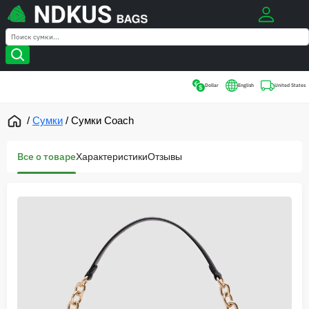
0
Search
Search
Dollar
English
United States
/
Сумки
/
Сумки Coach
Все о товаре
Характеристики
Отзывы