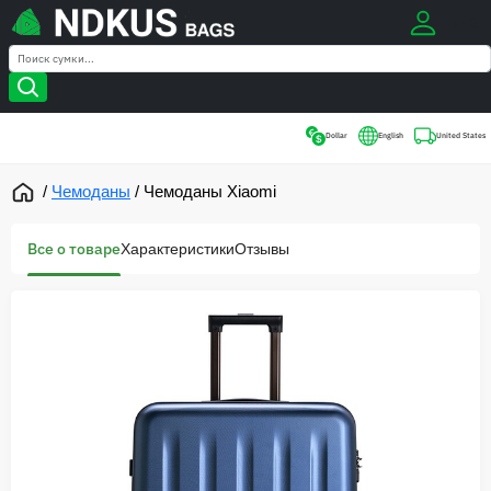
0
Search
Search
Dollar
English
United States
/
Чемоданы
/
Чемоданы Xiaomi
Все о товаре
Характеристики
Отзывы