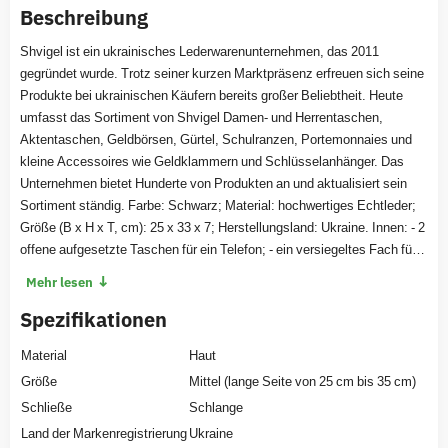
Beschreibung
Shvigel ist ein ukrainisches Lederwarenunternehmen, das 2011
gegründet wurde. Trotz seiner kurzen Marktpräsenz erfreuen sich seine
Produkte bei ukrainischen Käufern bereits großer Beliebtheit. Heute
umfasst das Sortiment von Shvigel Damen- und Herrentaschen,
Aktentaschen, Geldbörsen, Gürtel, Schulranzen, Portemonnaies und
kleine Accessoires wie Geldklammern und Schlüsselanhänger. Das
Unternehmen bietet Hunderte von Produkten an und aktualisiert sein
Sortiment ständig. Farbe: Schwarz; Material: hochwertiges Echtleder;
Größe (B x H x T, cm): 25 x 33 x 7; Herstellungsland: Ukraine. Innen: - 2
offene aufgesetzte Taschen für ein Telefon; - ein versiegeltes Fach für
ein Tablet mit Reißverschluss-Fächerteiler; - ein geheimes
↓
Mehr lesen
Reißverschlussfach; - bequeme Ledergriffe; - ein abnehmbarer
Spezifikationen
Textilgurt mit Ledereinsatz; - offenes aufgesetztes Fach unter der
Klappe auf der Vorderseite, darüber ein Reißverschlussfach; -
Material
Haut
Reißverschlussfach auf der Rückseite. Eine Tasche im klassischen A4-
Design eines inländischen Herstellers. Das Accessoire ist aus Crazy
Größe
Mittel (lange Seite von 25 cm bis 35 cm)
Horse-Leder im Vintage-Look gefertigt. Mit der Zeit können auf solchem
Schließe
Schlange
Leder Kratzer entstehen, die ihm einen antiken Effekt verleihen. Eine
Land der Markenregistrierung
Ukraine
Ledertasche hält Ihnen viel länger als eine Textiltasche.