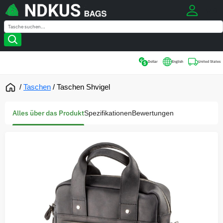
0
Search
Search
Dollar
English
United States
/
Taschen
/
Taschen Shvigel
Alles über das Produkt
Spezifikationen
Bewertungen