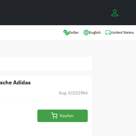
0
United States
Dollar
English
sche Adidas
Код: 61522964
Kaufen