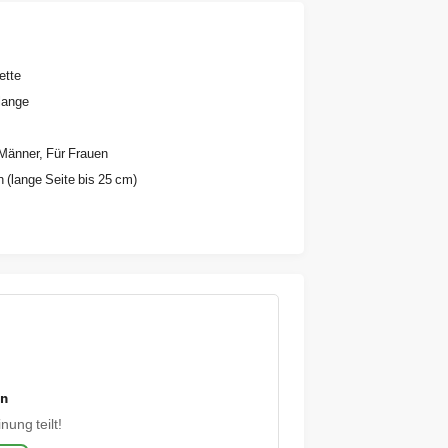
ette
lange
Männer, Für Frauen
n (lange Seite bis 25 cm)
en
nung teilt!